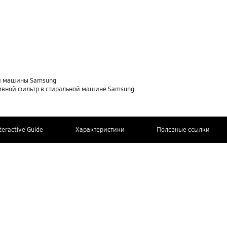
ной машины Samsung
ливной фильтр в стиральной машине Samsung
teractive Guide
Характеристики
Полезные ссылки
СВЯЖИТЕСЬ
Дополнительная информация
С НАМИ