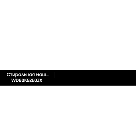
Стиральная машина с сушкой с AddWash WD5500K, 8/5 кг
WD80K52E0ZX