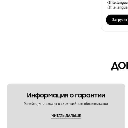
{{file.osNa
{{file.lang
Спецификации
{{file.lang
Сушка
Загрузит
Температура
Установка / Подключение
Функции
ДО
Чистка / Обслуживание
Шум / Вибрация
OT_Others
Информация о гарантии
Узнайте, что входит в гарантийные обязательства
ЧИТАТЬ ДАЛЬШЕ