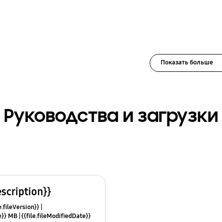
Показать больше
Руководства и загрузки
escription}}
e.fileVersion}}
ze}} MB
{{file.fileModifiedDate}}