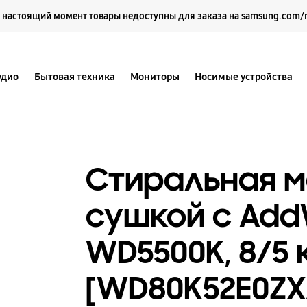
Выберите свое местоположение и язык.
 настоящий момент товары недоступны для заказа на samsung.com/
удио
Бытовая техника
Мониторы
Носимые устройства
Стиральная 
сушкой с Ad
WD5500K, 8/5 
[WD80K52E0ZX