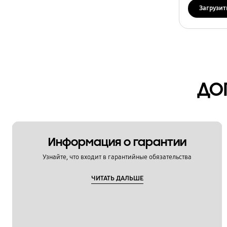
Сушка
Загрузит
Температура
Установка / Подключение
Функции
ДО
Чистка / Обслуживание
Шум / Вибрация
OT_Others
Информация о гарантии
Узнайте, что входит в гарантийные обязательства
ЧИТАТЬ ДАЛЬШЕ