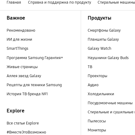
Главная
Справка и поддержка по продукту
Стиральные машин
Footer Navigation
Важное
Продукты
Рекомендовано
Смартфоны Galaxy
ИИ для жизни
Планшеты Galaxy
SmartThings
Galaxy Watch
Программа Samsung Гарантия+
Наушники Galaxy Buds
Живые страницы
ТВ
Аллея звезд Galaxy
Проекторы
Рецепты для техники Samsung
Аудио
История ТВ бренда №1
Холодильники
Посудомоечные машины
Explore
Стиральные и сушильные
Пылесосы
Все статьи Explore
Мониторы
#ВместеЭтоВозможно