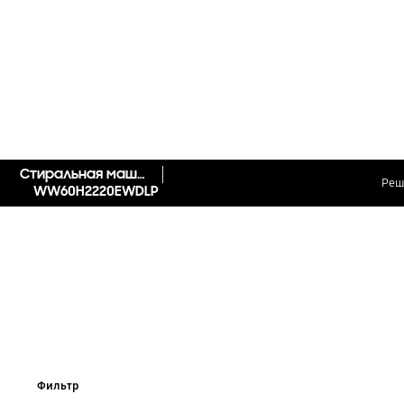
Стиральная машина WW4000J с EcoBubble, 6 кг
Реш
WW60H2220EWDLP
Фильтр