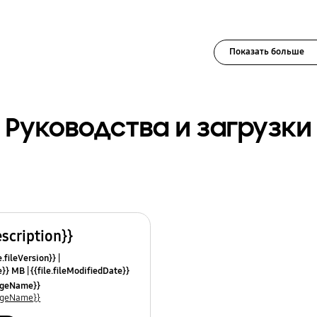
Показать больше
Руководства и загрузки
escription}}
e.fileVersion}}
ze}} MB
{{file.fileModifiedDate}}
mes}}
uageName}}
uageName}}