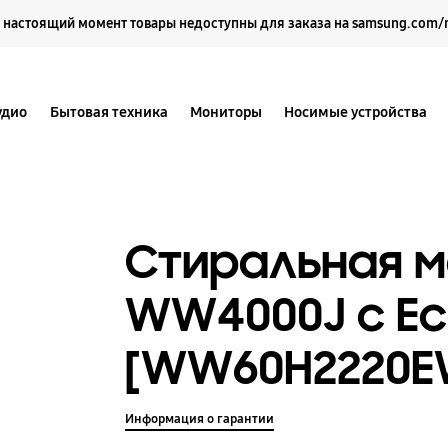
Выберите свое местоположение и язык.
 настоящий момент товары недоступны для заказа на samsung.com/
удио
Бытовая техника
Мониторы
Носимые устройства
Стиральная 
WW4000J с Eco
[WW60H2220E
Информация о гарантии