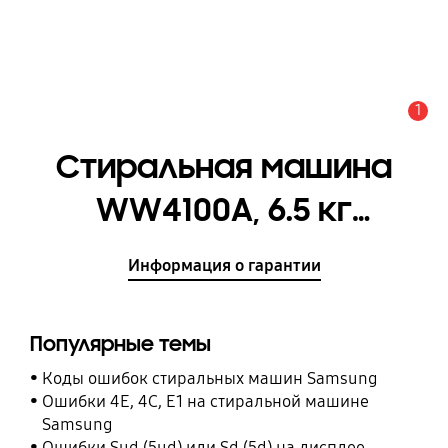
1
Оповещение
Стиральная машина
WW4100A, 6.5 кг
[WW65A4S00VE/LP]
Информация о гарантии
Популярные темы
Коды ошибок стиральных машин Samsung
Ошибки 4E, 4C, E1 на стиральной машине
Samsung
Ошибки Sud (5ud) или Sd (5d) на дисплее