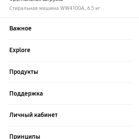
Стиральная машина WW4100A, 6.5 кг
открыть
Footer Navigation
Важное
открыть
Explore
открыть
Продукты
открыть
Поддержка
открыть
Личный кабинет
открыть
Принципы