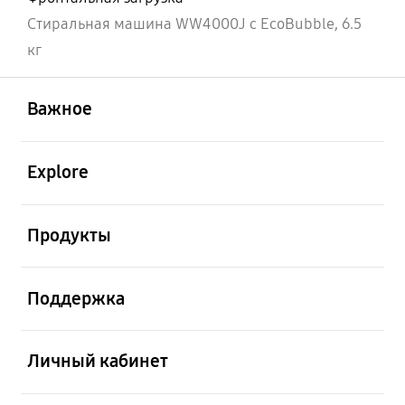
Стиральная машина WW4000J с EcoBubble, 6.5
кг
открыть
Footer Navigation
Важное
открыть
Explore
открыть
Продукты
открыть
Поддержка
открыть
Личный кабинет
открыть