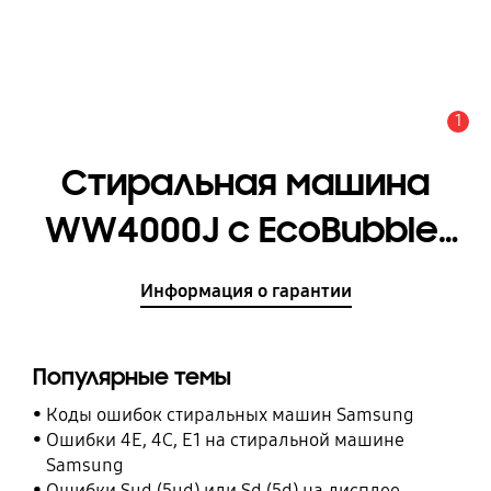
1
Оповещение
Стиральная машина
WW4000J с EcoBubble,
6.5 кг
Информация о гарантии
[WW65J42E0HWDLP]
Популярные темы
Коды ошибок стиральных машин Samsung
Ошибки 4E, 4C, E1 на стиральной машине
Samsung
Ошибки Sud (5ud) или Sd (5d) на дисплее