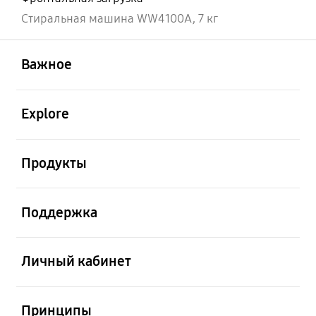
Стиральная машина WW4100A, 7 кг
открыть
Footer Navigation
Важное
открыть
Explore
открыть
Продукты
открыть
Поддержка
открыть
Личный кабинет
открыть
Принципы