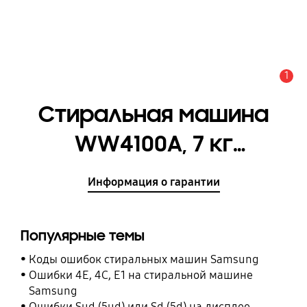
1
Оповещение
Стиральная машина
WW4100A, 7 кг
[WW70A4S20VE/LP]
Информация о гарантии
Популярные темы
Коды ошибок стиральных машин Samsung
Ошибки 4E, 4C, E1 на стиральной машине
Samsung
Ошибки Sud (5ud) или Sd (5d) на дисплее