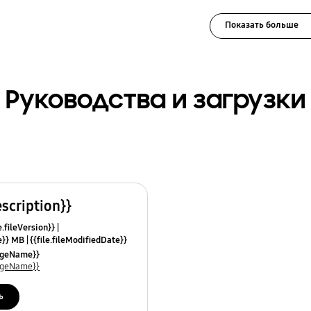
Показать больше
Руководства и загрузки
escription}}
e.fileVersion}}
ze}} MB
{{file.fileModifiedDate}}
mes}}
uageName}}
uageName}}
ь