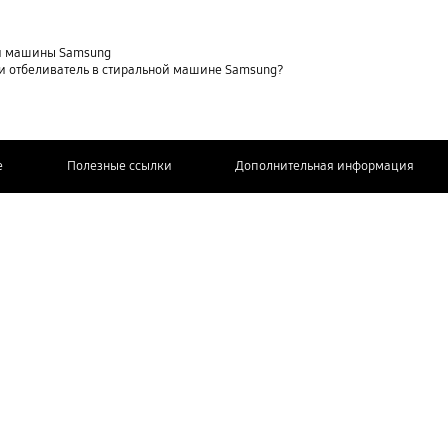
ной машины Samsung
и отбеливатель в стиральной машине Samsung?
e
Полезные ссылки
Дополнительная информация
СВЯЖИТЕСЬ
С НАМИ