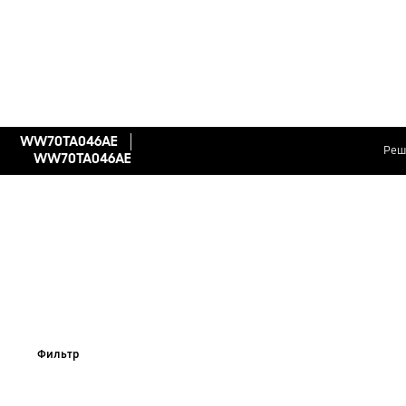
WW70TA046AE
Реш
WW70TA046AE
Фильтр