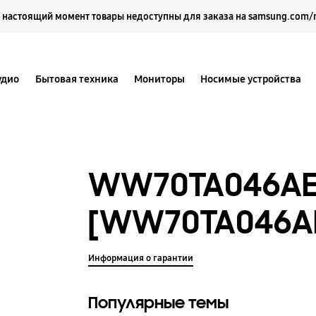
Выберите свое местоположение и язык.
 настоящий момент товары недоступны для заказа на samsung.com/
удио
Бытовая техника
Мониторы
Носимые устройства
WW70TA046A
[WW70TA046AE
Информация о гарантии
Популярные темы