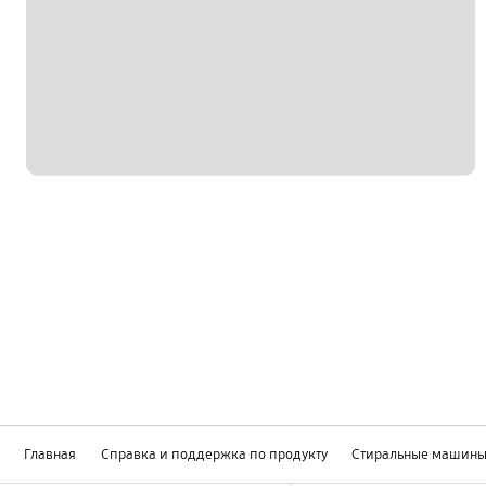
Главная
Справка и поддержка по продукту
Стиральные машин
Footer Navigation