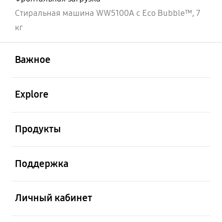
Стиральная машина WW5100A c Eco Bubble™, 7
кг
открыть
Footer Navigation
Важное
открыть
Explore
открыть
Продукты
открыть
Поддержка
открыть
Личный кабинет
открыть