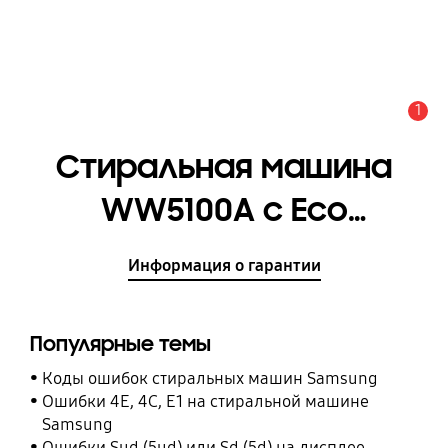
1
Оповещение
Стиральная машина
WW5100A c Eco
Bubble™, 7 кг
Информация о гарантии
[WW70AAS26TE/LP]
Популярные темы
Коды ошибок стиральных машин Samsung
Ошибки 4E, 4C, E1 на стиральной машине
Samsung
Ошибки Sud (5ud) или Sd (5d) на дисплее