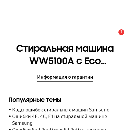
1
Оповещение
Стиральная машина
WW5100A c Eco
Bubble™, 9 кг
Информация о гарантии
[WW90AAS41AE/LP]
Популярные темы
Коды ошибок стиральных машин Samsung
Ошибки 4E, 4C, E1 на стиральной машине
Samsung
Ошибки Sud (5ud) или Sd (5d) на дисплее