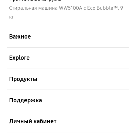
Стиральная машина WW5100A c Eco Bubble™, 9
кг
открыть
Footer Navigation
Важное
открыть
Explore
открыть
Продукты
открыть
Поддержка
открыть
Личный кабинет
открыть