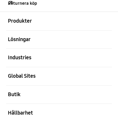
Returnera köp
Öppna
Footer Navigation
Produkter
Öppna
Lösningar
Öppna
Industries
Öppna
Global Sites
Öppna
Butik
Öppna
Hållbarhet