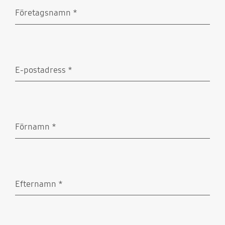
Företagsnamn
*
Obligatoriskt
E-postadress
*
Obligatoriskt
Förnamn
*
Obligatoriskt
Efternamn
*
Obligatoriskt