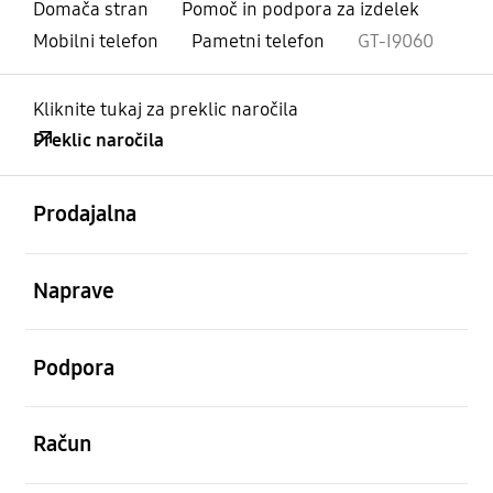
Domača stran
Pomoč in podpora za izdelek
Mobilni telefon
Pametni telefon
GT-I9060
Kliknite tukaj za preklic naročila
Preklic naročila
odprto
Footer Navigation
Prodajalna
odprto
Naprave
odprto
Podpora
odprto
Račun
odprto