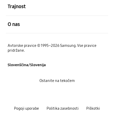
Trajnost
odprto
O nas
Avtorske pravice © 1995–2026 Samsung. Vse pravice
pridržane.
Slovenščina/Slovenija
Ostanite na tekočem
Pogoji uporabe
Politika zasebnosti
Piškotki