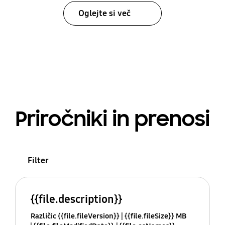
Oglejte si več
Priročniki in prenosi
Filter
{{file.description}}
Različic {{file.fileVersion}}
{{file.fileSize}} MB