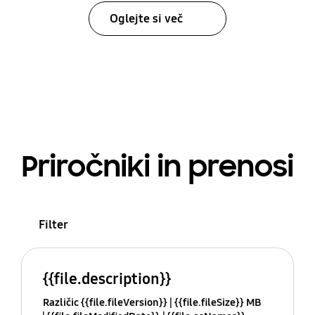
Oglejte si več
Priročniki in prenosi
Filter
{{file.description}}
Različic {{file.fileVersion}}
{{file.fileSize}} MB