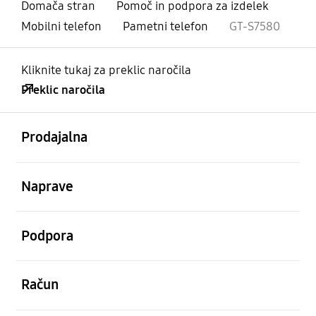
Domača stran
Pomoč in podpora za izdelek
Mobilni telefon
Pametni telefon
GT-S7580
Kliknite tukaj za preklic naročila
Preklic naročila
odprto
Footer Navigation
Prodajalna
odprto
Naprave
odprto
Podpora
odprto
Račun
odprto