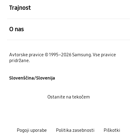
Trajnost
odprto
O nas
Avtorske pravice © 1995–2026 Samsung. Vse pravice
pridržane.
Slovenščina/Slovenija
Ostanite na tekočem
Pogoji uporabe
Politika zasebnosti
Piškotki