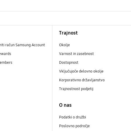
Trajnost
riti račun Samsung Account
Okolje
ewards
Varnost in zasebnost
embers
Dostopnost
Vključujoče delovno okolje
Korporativno državljanstvo
Trajnostnost podjetij
i
O nas
Podatki o družbi
Poslovno področje