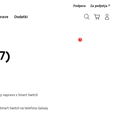
Podpora
Za podjetja
Iskanje
Košarica
Prijavite se/Registrirajte se
prave
Dodatki
Iskanje
3
Opozorilo
7)
xy napravo s Smart Switch
 Smart Switch na telefonu Galaxy