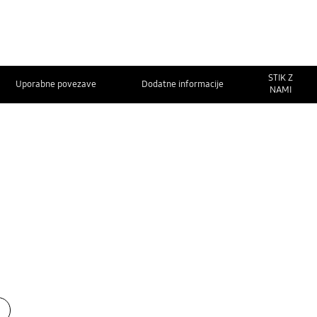
STIK Z
Uporabne povezave
Dodatne informacije
NAMI