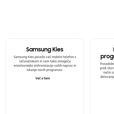
Samsung Kies
prog
Samsung Kies poveže vaš mobilni telefon z
računalnikom in vam tako omogoča
Posodobi
enostavnejšo sinhronizacijo vaših naprav in
prek stor
iskanje novih programov.
način z
delovanj
Več o tem