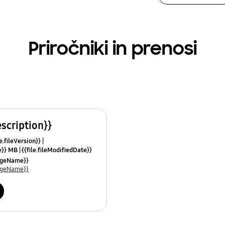
Priročniki in prenosi
escription}}
le.fileVersion}}
ze}} MB
{{file.fileModifiedDate}}
mes}}
uageName}}
uageName}}