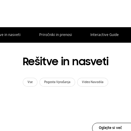
ve in nasveti
Priročniki in prenosi
Interactive Guide
Rešitve in nasveti
Vse
Pogosta Vprašanja
Video Navodila
Oglejte si več