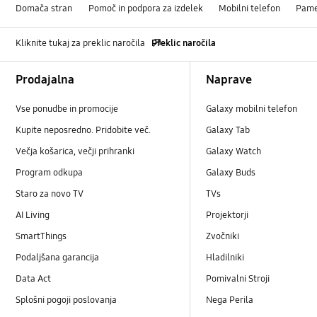
Domača stran
Pomoč in podpora za izdelek
Mobilni telefon
Pame
Kliknite tukaj za preklic naročila
Preklic naročila
Footer Navigation
Prodajalna
Naprave
Vse ponudbe in promocije
Galaxy mobilni telefon
Kupite neposredno. Pridobite več.
Galaxy Tab
Večja košarica, večji prihranki
Galaxy Watch
Program odkupa
Galaxy Buds
Staro za novo TV
TVs
AI Living
Projektorji
SmartThings
Zvočniki
Podaljšana garancija
Hladilniki
Data Act
Pomivalni Stroji
Splošni pogoji poslovanja
Nega Perila