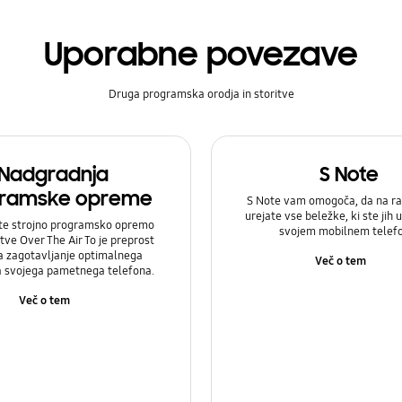
Uporabne povezave
Druga programska orodja in storitve
Nadgradnja
S Note
ramske opreme
S Note vam omogoča, da na ra
urejate vse beležke, ki ste jih u
te strojno programsko opremo
svojem mobilnem telef
itve Over The Air To je preprost
a zagotavljanje optimalnega
Več o tem
a svojega pametnega telefona.
Več o tem