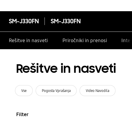
SM-J330FN
SM-J330FN
Rešitve in nasveti
Priročniki in prenosi
Inte
Rešitve in nasveti
Vse
Pogosta Vprašanja
Video Navodila
Filter