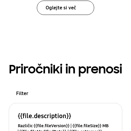
Oglejte si več
Priročniki in prenosi
Filter
{{file.description}}
Različic {{file.fileVersion}}
{{file.fileSize}} MB