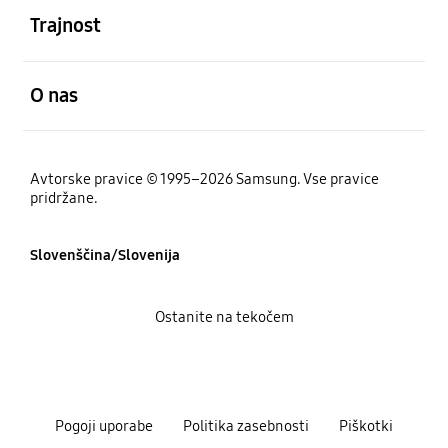
Trajnost
odprto
O nas
Avtorske pravice © 1995–2026 Samsung. Vse pravice
pridržane.
Slovenščina/Slovenija
Ostanite na tekočem
Pogoji uporabe
Politika zasebnosti
Piškotki