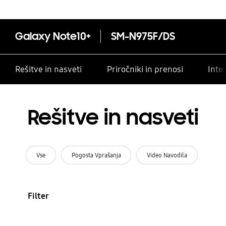
Galaxy Note10+
SM-N975F/DS
Rešitve in nasveti
Priročniki in prenosi
Inte
Rešitve in nasveti
Vse
Pogosta Vprašanja
Video Navodila
Filter