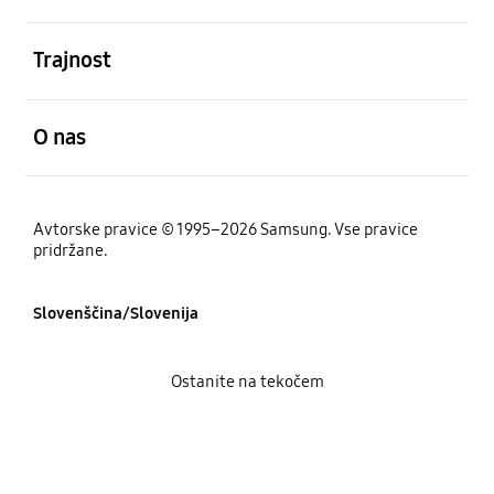
odprto
Trajnost
odprto
O nas
Avtorske pravice © 1995–2026 Samsung. Vse pravice
pridržane.
Slovenščina/Slovenija
Ostanite na tekočem