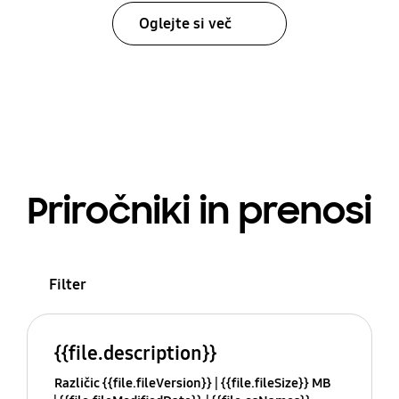
Oglejte si več
Priročniki in prenosi
Filter
{{file.description}}
Različic {{file.fileVersion}}
{{file.fileSize}} MB