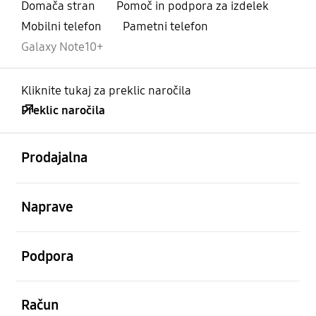
Domača stran
Pomoč in podpora za izdelek
Mobilni telefon
Pametni telefon
Galaxy Note10+
Kliknite tukaj za preklic naročila
Preklic naročila
odprto
Footer Navigation
Prodajalna
odprto
Naprave
odprto
Podpora
odprto
Račun