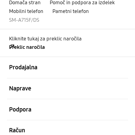
Domača stran
Pomoč in podpora za izdelek
Mobilni telefon
Pametni telefon
SM-A715F/DS
Kliknite tukaj za preklic naročila
Preklic naročila
odprto
Footer Navigation
Prodajalna
odprto
Naprave
odprto
Podpora
odprto
Račun