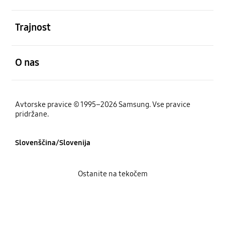
odprto
Trajnost
odprto
O nas
Avtorske pravice © 1995–2026 Samsung. Vse pravice
pridržane.
Slovenščina/Slovenija
Ostanite na tekočem