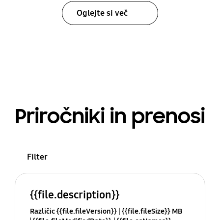
Oglejte si več
Priročniki in prenosi
Filter
{{file.description}}
Različic {{file.fileVersion}}
{{file.fileSize}} MB