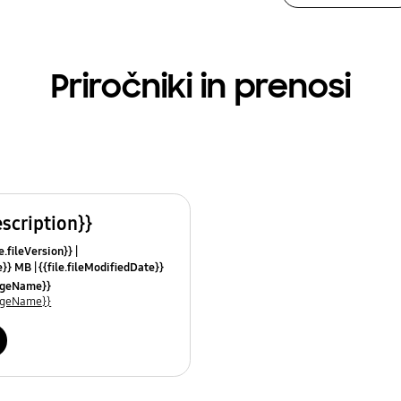
Priročniki in prenosi
escription}}
le.fileVersion}}
ze}} MB
{{file.fileModifiedDate}}
mes}}
uageName}}
uageName}}