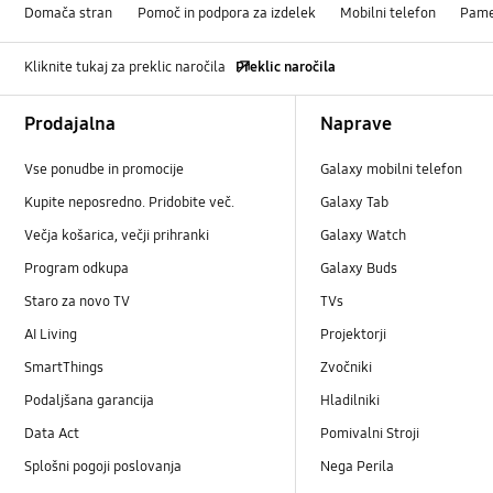
Domača stran
Pomoč in podpora za izdelek
Mobilni telefon
Pame
Kliknite tukaj za preklic naročila
Preklic naročila
Footer Navigation
Prodajalna
Naprave
Vse ponudbe in promocije
Galaxy mobilni telefon
Kupite neposredno. Pridobite več.
Galaxy Tab
Večja košarica, večji prihranki
Galaxy Watch
Program odkupa
Galaxy Buds
Staro za novo TV
TVs
AI Living
Projektorji
SmartThings
Zvočniki
Podaljšana garancija
Hladilniki
Data Act
Pomivalni Stroji
Splošni pogoji poslovanja
Nega Perila