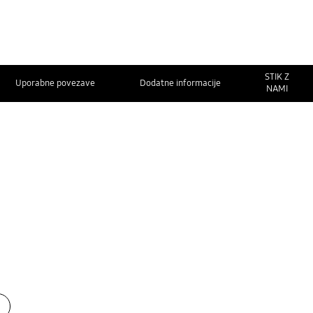
STIK Z
Uporabne povezave
Dodatne informacije
NAMI