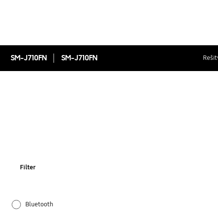
SM-J710FN
SM-J710FN
Rešit
Filter
Bluetooth