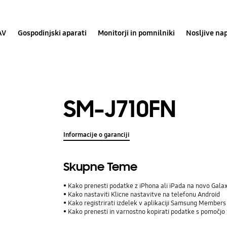
AV
Gospodinjski aparati
Monitorji in pomnilniki
Nosljive na
SM-J710FN
Informacije o garanciji
Skupne Teme
Kako prenesti podatke z iPhona ali iPada na novo Gala
Kako nastaviti Klicne nastavitve na telefonu Android
Kako registrirati izdelek v aplikaciji Samsung Members
Kako prenesti in varnostno kopirati podatke s pomočjo