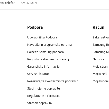
tni telefon
SM-J710FN
Podpora
Račun
Uporabniška Podpora
Zakaj ustva
Navodila in programska oprema
Samsung R
Poiščite Samsung podporo
Samsung M
Pogosto zastavljenih vprašanj
Naročila
Garancijske Informacije
Moja stran
Servisni lokator
Moji izdelki
Rezervirajte svoj termin za popravilo
Moji kupon
Sledi mojemu popravilu
Regulativne Informacije
Strošek popravila