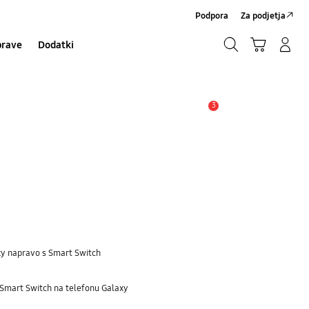
Podpora
Za podjetja
Iskanje
Košarica
Prijavite se/Registrirajte se
prave
Dodatki
Iskanje
3
Opozorilo
xy napravo s Smart Switch
 Smart Switch na telefonu Galaxy