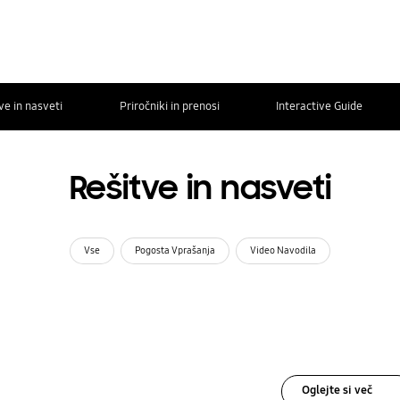
ve in nasveti
Priročniki in prenosi
Interactive Guide
Rešitve in nasveti
Vse
Pogosta Vprašanja
Video Navodila
Oglejte si več