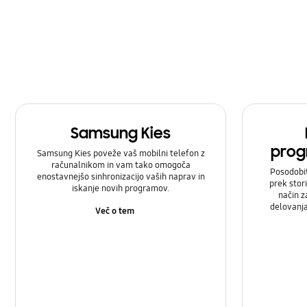
Samsung Kies
prog
Samsung Kies poveže vaš mobilni telefon z
računalnikom in vam tako omogoča
Posodobi
enostavnejšo sinhronizacijo vaših naprav in
prek stor
iskanje novih programov.
način z
delovanj
Več o tem