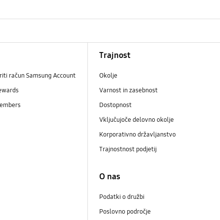
Trajnost
riti račun Samsung Account
Okolje
ewards
Varnost in zasebnost
embers
Dostopnost
Vključujoče delovno okolje
Korporativno državljanstvo
Trajnostnost podjetij
i
O nas
Podatki o družbi
Poslovno področje