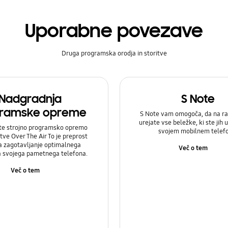
Uporabne povezave
Druga programska orodja in storitve
Nadgradnja
S Note
ramske opreme
S Note vam omogoča, da na ra
urejate vse beležke, ki ste jih u
te strojno programsko opremo
svojem mobilnem telef
itve Over The Air To je preprost
a zagotavljanje optimalnega
Več o tem
a svojega pametnega telefona.
Več o tem