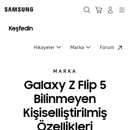
Skip
to
Ara
Sepet
Navigation
Giriş yap
content
Keşfedin
Hikayeler
Marka
Forum
MARKA
Galaxy Z Flip 5
Bilinmeyen
Kişiselliştirilmiş
Özellikleri