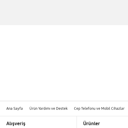
Ana Sayfa
Ürün Yardımı ve Destek
Cep Telefonu ve Mobil Cihazlar
Footer Navigation
Alışveriş
Ürünler