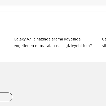
Galaxy A71 cihazında arama kaydında
Ga
engellenen numaraları nasıl gizleyebilirim?
sü
r