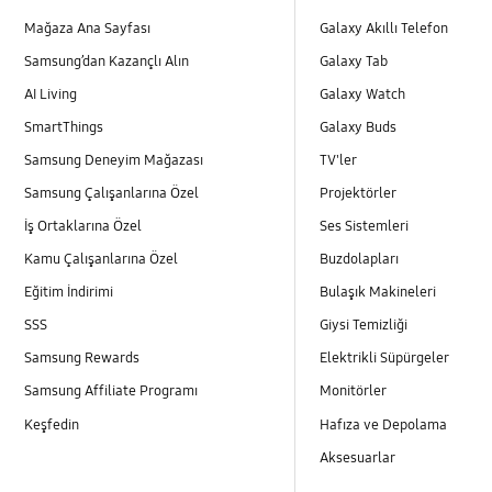
Mağaza Ana Sayfası
Galaxy Akıllı Telefon
Samsung’dan Kazançlı Alın
Galaxy Tab
AI Living
Galaxy Watch
SmartThings
Galaxy Buds
Samsung Deneyim Mağazası
TV'ler
Samsung Çalışanlarına Özel
Projektörler
İş Ortaklarına Özel
Ses Sistemleri
Kamu Çalışanlarına Özel
Buzdolapları
Eğitim İndirimi
Bulaşık Makineleri
SSS
Giysi Temizliği
Samsung Rewards
Elektrikli Süpürgeler
Samsung Affiliate Programı
Monitörler
Keşfedin
Hafıza ve Depolama
Aksesuarlar