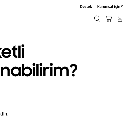
Destek
Kurumsal için
Ara
Sepet
Giriş yap/Üye ol
Ara
tli
anabilirim?
din.