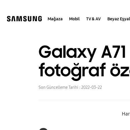
Skip
to
content
Mağaza
Mobil
TV & AV
Beyaz Eşya
Galaxy A71 
fotoğraf öze
Son Güncelleme Tarihi :
2022-03-22
Har