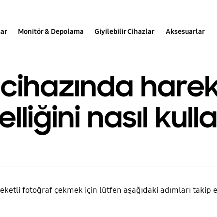
lar
Monitör & Depolama
Giyilebilir Cihazlar
Aksesuarlar
cihazında hareke
lliğini nasıl kull
eketli fotoğraf çekmek için lütfen aşağıdaki adımları takip e