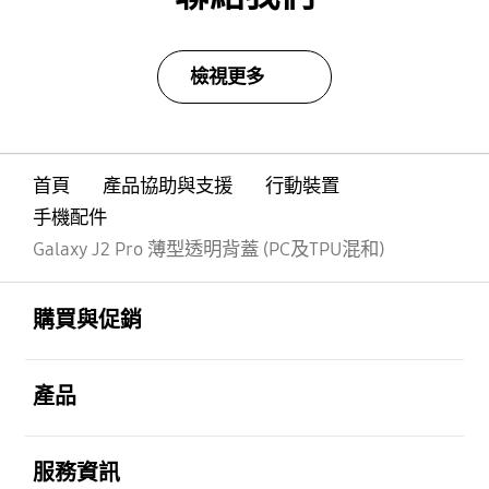
檢視更多
首頁
產品協助與支援
行動裝置
手機配件
Galaxy J2 Pro 薄型透明背蓋 (PC及TPU混和)
Footer Navigation
打開
購買與促銷
打開
產品
打開
服務資訊