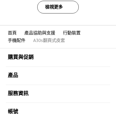
檢視更多
首頁
產品協助與支援
行動裝置
手機配件
A30s翻頁式皮套
Footer Navigation
打開
購買與促銷
打開
產品
打開
服務資訊
打開
帳號