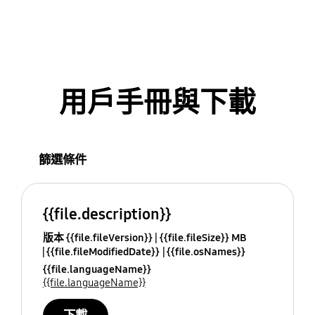
用戶手冊與下載
篩選條件
{{file.description}}
版本 {{file.fileVersion}}
{{file.fileSize}} MB
{{file.fileModifiedDate}}
{{file.osNames}}
{{file.languageName}}
{{file.languageName}}