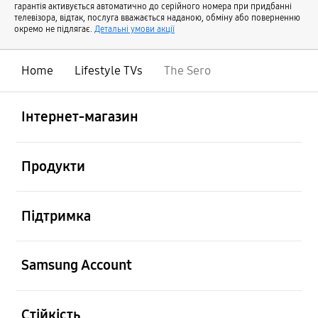
гарантія активується автоматично до серійного номера при придбанні
телевізора, відтак, послуга вважається наданою, обміну або поверненню
окремо не підлягає.
Детальні умови акції
Home
Lifestyle TVs
The Sero
відчинено
Footer Navigation
Інтернет-магазин
відчинено
Продукти
відчинено
Підтримка
відчинено
Samsung Account
відчинено
Стійкість