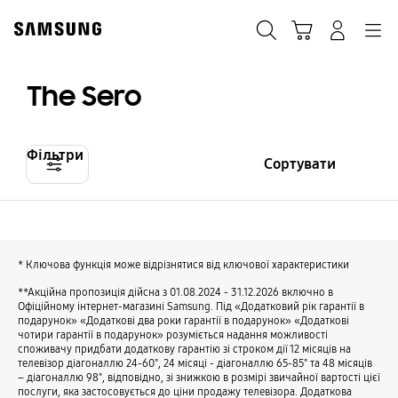
Skip
to
Пошук
Кошик
Navigation
Увійти в акаунт
content
The Sero
Фільтри
Сортувати
* Ключова функція може відрізнятися від ключової характеристики
**Акційна пропозиція дійсна з 01.08.2024 - 31.12.2026 включно в
Офіційному інтернет-магазині Samsung. Під «Додатковий рік гарантії в
подарунок» «Додаткові два роки гарантії в подарунок» «Додаткові
чотири гарантії в подарунок» розуміється надання можливості
споживачу придбати додаткову гарантію зі строком дії 12 місяців на
телевізор діагоналлю 24-60", 24 місяці - діагоналлю 65-85" та 48 місяців
– діагоналлю 98", відповідно, зі знижкою в розмірі звичайної вартості цієї
послуги, яка застосовується до ціни продажу телевізора. Додаткова