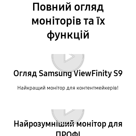
Повний огляд
моніторів та їх
функцій
BywXN2_ZPNI Відтворити відео
Огляд Samsung ViewFinity S9
Найкращий монітор для контентмейкерів!
Відтворити відео
Найрозумніший монітор для
ПРОФІ