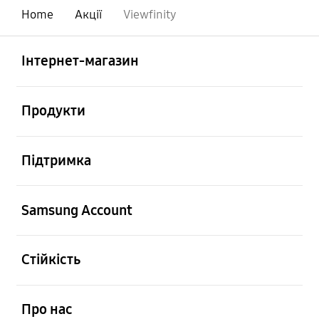
Home
Акції
Viewfinity
відчинено
Footer Navigation
Інтернет-магазин
відчинено
Продукти
відчинено
Підтримка
відчинено
Samsung Account
відчинено
Стійкість
відчинено
Про нас