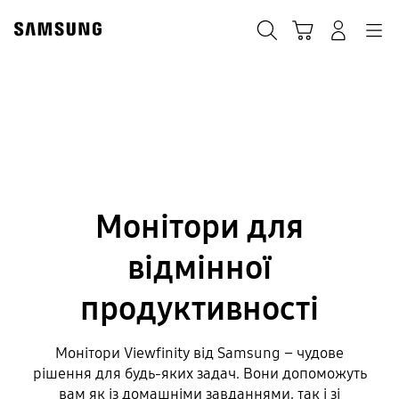
Skip
to
Пошук
Кошик
Navigation
Увійти в акаунт
content
Stop automatic slide show
Монітори для
відмінної
продуктивності
Монітори Viewfinity від Samsung – чудове
рішення для будь-яких задач. Вони допоможуть
вам як із домашніми завданнями, так і зі