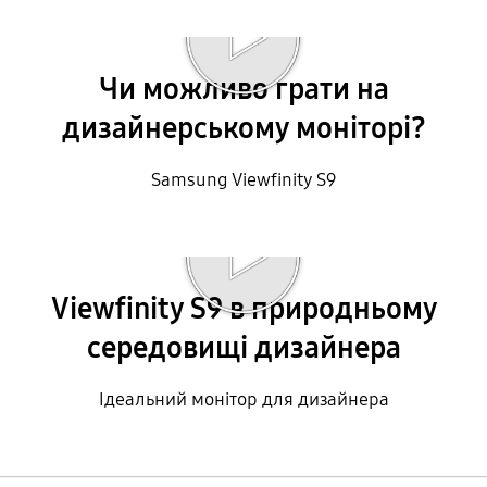
Відтворити відео
Чи можливо грати на
дизайнерському моніторі?
Samsung Viewfinity S9
Відтворити відео
Viewfinity S9 в природньому
середовищі дизайнера
Ідеальний монітор для дизайнера