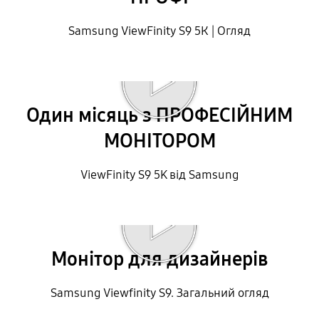
Samsung ViewFinity S9 5К | Огляд
Відтворити відео
Один місяць з ПРОФЕСІЙНИМ
МОНІТОРОМ
ViewFinity S9 5K від Samsung
Відтворити відео
Монітор для дизайнерів
Samsung Viewfinity S9. Загальний огляд