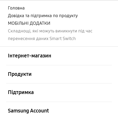
Головна
Довідка та підтримка по продукту
МОБІЛЬНІ ДОДАТКИ
Складнощі, які можуть виникнути під час
перенесення даних Smart Switch
відчинено
Footer Navigation
Інтернет-магазин
відчинено
Продукти
відчинено
Підтримка
відчинено
Samsung Account