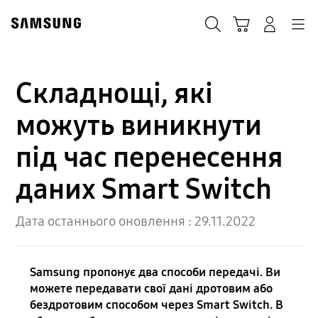
Skip
to
Пошук
Кошик
Navigation
Увійти в акаунт
content
Складнощі, які
можуть виникнути
під час перенесення
даних Smart Switch
Дата останнього оновлення :
29.11.2022
Samsung пропонує два способи передачі. Ви
можете передавати свої дані дротовим або
бездротовим способом через Smart Switch. В