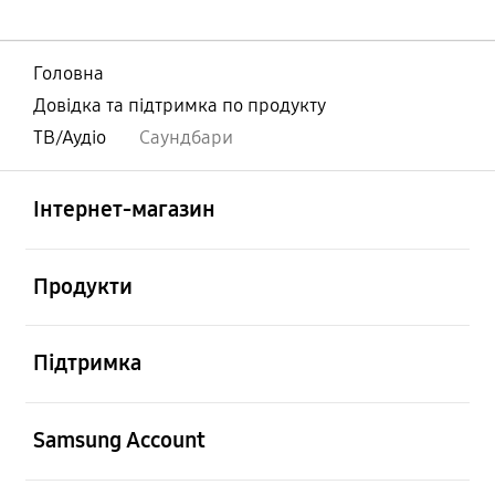
Головна
Довідка та підтримка по продукту
ТВ/Аудіо
Саундбари
відчинено
Footer Navigation
Інтернет-магазин
відчинено
Продукти
відчинено
Підтримка
відчинено
Samsung Account
відчинено