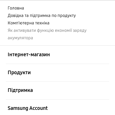
Головна
Довідка та підтримка по продукту
Комп’ютерна техніка
Як активувати функцію економії заряду
акумулятора
відчинено
Footer Navigation
Інтернет-магазин
відчинено
Продукти
відчинено
Підтримка
відчинено
Samsung Account