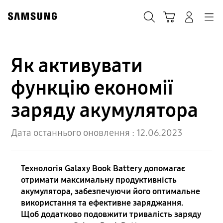
Skip
to
Пошук
Кошик
Navigation
Увійти в акаунт
content
Як активувати
функцію економії
заряду акумулятора
Дата останнього оновлення :
12.06.2023
Технологія Galaxy Book Battery допомагає
отримати максимальну продуктивність
акумулятора, забезпечуючи його оптимальне
використання та ефективне заряджання.
Щоб додатково подовжити тривалість заряду