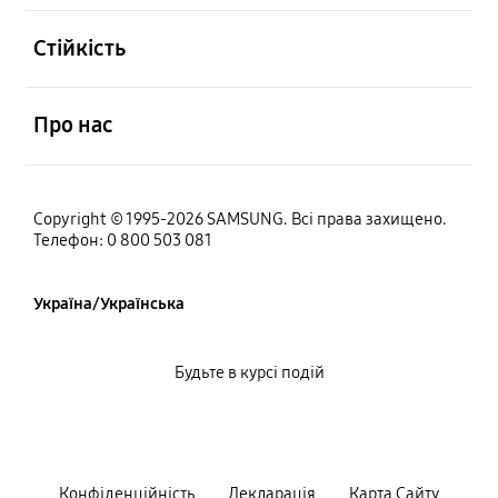
відчинено
Стійкість
відчинено
Про нас
Copyright © 1995-2026 SAMSUNG. Всі права захищено.
Телефон: 0 800 503 081
Україна/Українська
Будьте в курсі подій
Конфiденцiйнiсть
Декларацiя
Карта Сайту