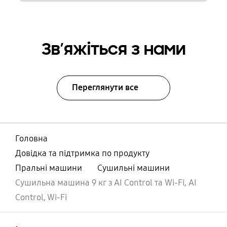
Зв’яжіться з нами
Переглянути все
Головна
Довідка та підтримка по продукту
Пральні машини
Сушильні машини
Cушильна машина 9 кг з AI Control та Wi-Fi, AI
Control, Wi-Fi
відчинено
Footer Navigation