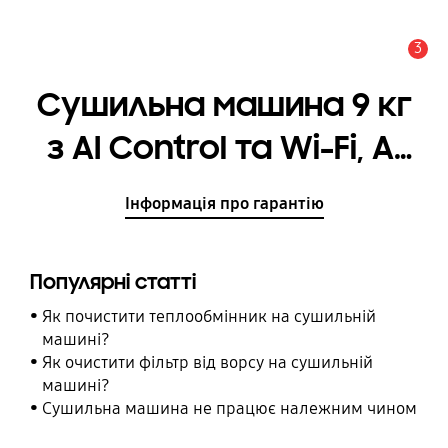
3
Сповіщення
Cушильна машина 9 кг
з AI Control та Wi-Fi, AI
Control, Wi-Fi
Інформація про гарантію
Популярні статті
Як почистити теплообмінник на сушильній
машині?
Як очистити фільтр від ворсу на сушильній
машині?
Сушильна машина не працює належним чином