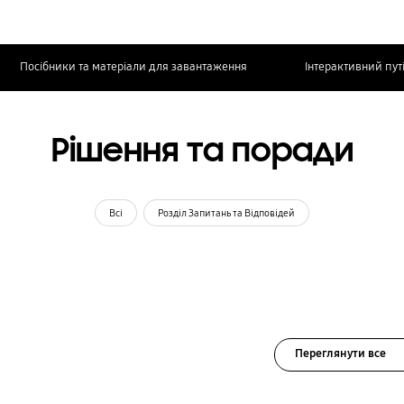
Посібники та матеріали для завантаження
Інтерактивний пут
Рішення та поради
Всі
Розділ Запитань та Відповідей
Переглянути все