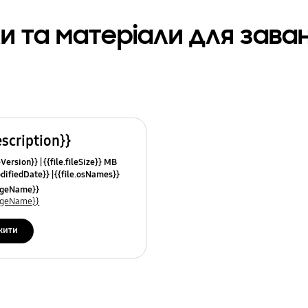
и та матеріали для зав
escription}}
leVersion}}
{{file.fileSize}} MB
odifiedDate}}
{{file.osNames}}
uageName}}
uageName}}
жити