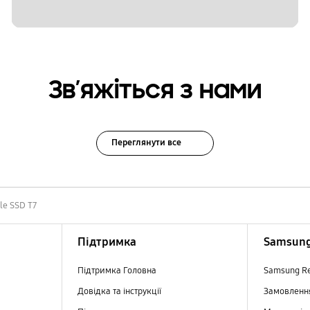
Зв’яжіться з нами
Переглянути все
le SSD T7
Підтримка
Samsung
Підтримка Головна
Samsung R
Довідка та інструкції
Замовлен