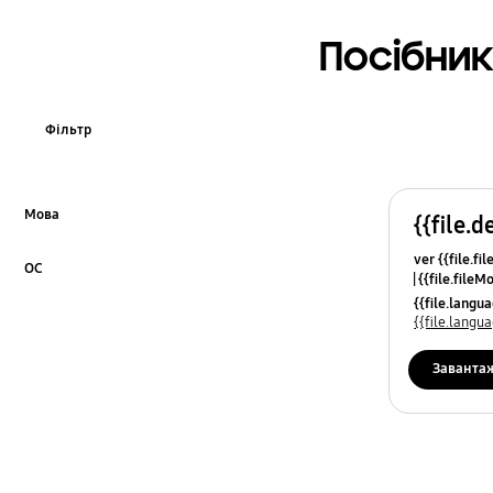
Посібник
Фільтр
Мова
{{file.d
Click to Expand
ver {{file.fi
ОС
{{file.fileM
Click to Expand
{{file.lang
{{file.lang
Заванта