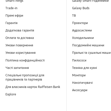
SmartThings
Galaxy Smart-годинники
Trade-in
Galaxy Buds
Прямі ефіри
TB
Гарантія
Проектори
Додаткова гарантія
Аудіосистеми
Оплата та доставка
Холодильники
Умови повернення
Посудомийні машини
Умови користування
Пральні та сушильні маш
Політика конфіденційності
Пилососи
Часті запитання
Техніка для кухні
Спеціальні пропозиції для
Монітори
працівників та партнерів
Накопичувачі
Для власників карток Raiffeisen Bank
Аксесуари
Explore