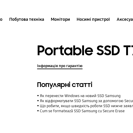
іо
Побутова техніка
Монітори
Носимі пристрої
Аксесу
Portable SSD T
Інформація про гарантію
Популярні статті
Як перенести Windows на новий SSD Samsung
Як відформатувати SSD Samsung за допомогою Secur
Що робити, якщо швидкість роботи SSD нижче заяв
Cum se formatează SSD Samsung cu Secure Erase