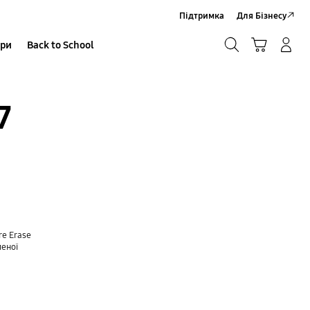
Підтримка
Для Бізнесу
Пошук
Кошик
ари
Back to School
Увійти в акаунт/Зареєструватися
Пошук
7
e Erase
леної