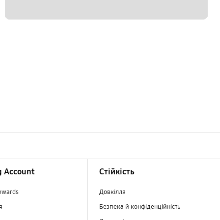
 Account
Стійкість
ewards
Довкілля
ня
Безпека й конфіденційність