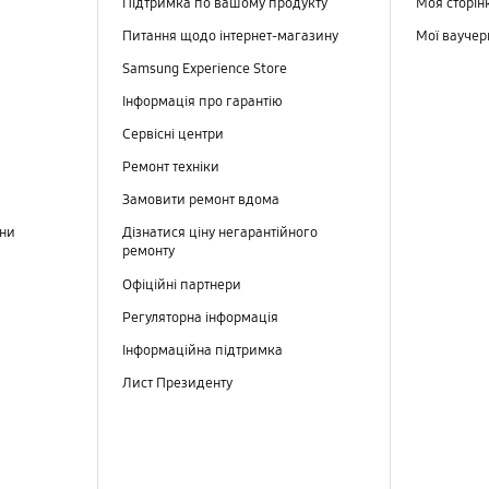
Підтримка по вашому продукту
Моя сторін
Питання щодо інтернет-магазину
Мої вауче
Samsung Experience Store
Інформація про гарантію
Сервісні центри
Ремонт техніки
Замовити ремонт вдома
ини
Дізнатися ціну негарантійного
ремонту
Офіційні партнери
Регуляторна інформація
Інформаційна підтримка
Лист Президенту