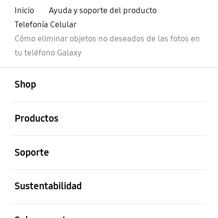
Inicio
Ayuda y soporte del producto
Telefonía Celular
Cómo eliminar objetos no deseados de las fotos en
tu teléfono Galaxy
abierto
Footer Navigation
Shop
abierto
Productos
abierto
Soporte
abierto
Sustentabilidad
abierto