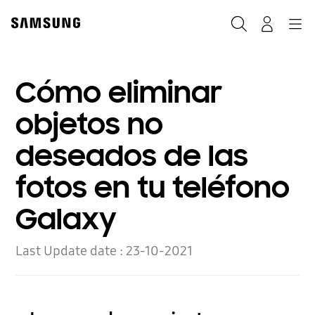
Skip
to
Buscar
Navegación
Log-In
content
Cómo eliminar
objetos no
deseados de las
fotos en tu teléfono
Galaxy
Last Update date :
23-10-2021