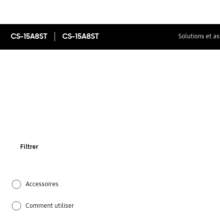
CS-15A8ST
CS-15A8ST
Solutions et a
Filtrer
Accessoires
Comment utiliser