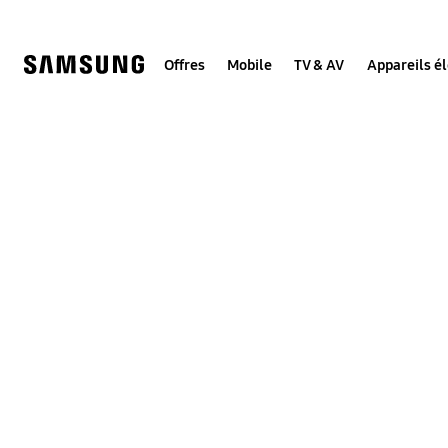
Skip
to
content
Offres
Mobile
TV & AV
Appareils é