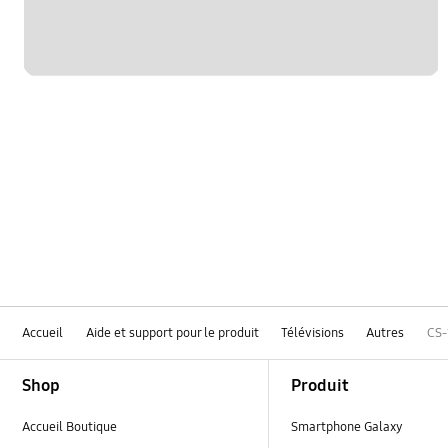
Accueil
Aide et support pour le produit
Télévisions
Autres
CS-
Footer Navigation
Shop
Produit
Accueil Boutique
Smartphone Galaxy