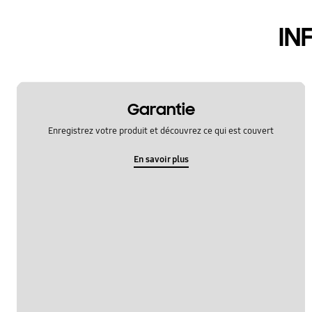
Samsung Apps
IN
TV_autres
chaine
image
Garantie
Enregistrez votre produit et découvrez ce qui est couvert
installation/connection
En savoir plus
le fonctionement
reseau