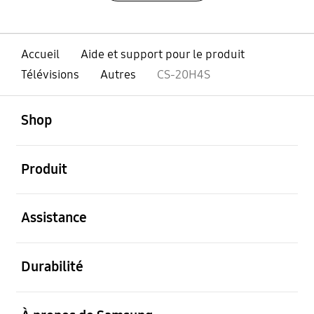
Accueil
Aide et support pour le produit
Télévisions
Autres
CS-20H4S
ouvert
Footer Navigation
Shop
ouvert
Produit
ouvert
Assistance
ouvert
Durabilité
ouvert