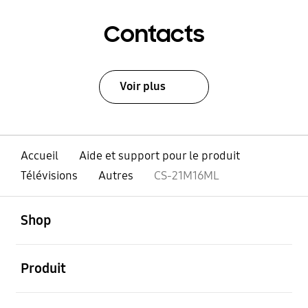
Contacts
Voir plus
Accueil
Aide et support pour le produit
Télévisions
Autres
CS-21M16ML
ouvert
Footer Navigation
Shop
ouvert
Produit
ouvert