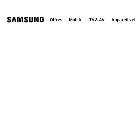
Skip
to
content
Offres
Mobile
TV & AV
Appareils é