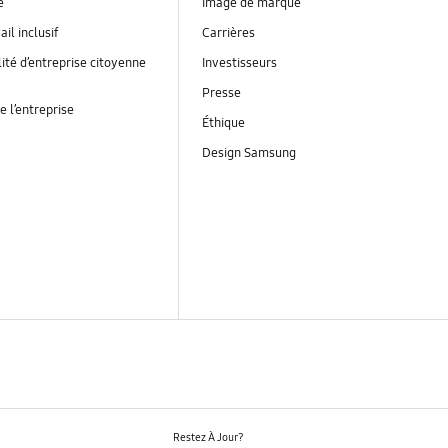
é
Image de marque
ail inclusif
Carrières
ité d’entreprise citoyenne
Investisseurs
Presse
e l’entreprise
Éthique
Design Samsung
Restez À Jour?