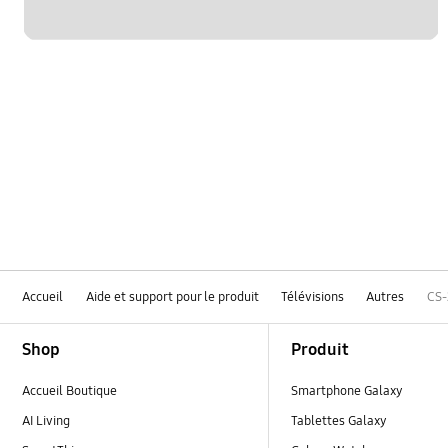
Accueil
Aide et support pour le produit
Télévisions
Autres
CS
Footer Navigation
Shop
Produit
Accueil Boutique
Smartphone Galaxy
AI Living
Tablettes Galaxy