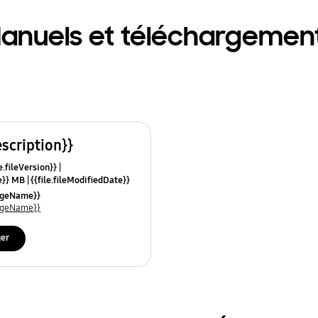
anuels et téléchargemen
escription}}
e.fileVersion}}
ze}} MB
{{file.fileModifiedDate}}
mes}}
uageName}}
uageName}}
ger