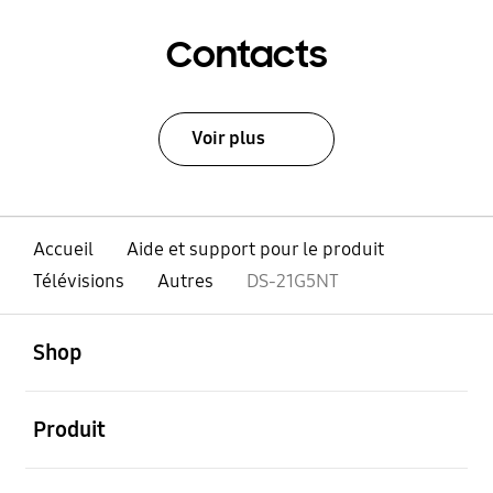
Contacts
Voir plus
Accueil
Aide et support pour le produit
Télévisions
Autres
DS-21G5NT
ouvert
Footer Navigation
Shop
ouvert
Produit
ouvert