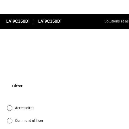
LA19C350D1
LA19C350D1
Solutions et a
Filtrer
Accessoires
Comment utiliser