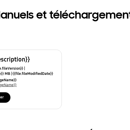
anuels et téléchargemen
escription}}
e.fileVersion}}
ze}} MB
{{file.fileModifiedDate}}
mes}}
uageName}}
uageName}}
ger