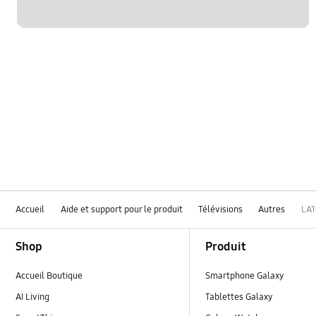
Accueil
Aide et support pour le produit
Télévisions
Autres
LA
Footer Navigation
Shop
Produit
Accueil Boutique
Smartphone Galaxy
AI Living
Tablettes Galaxy