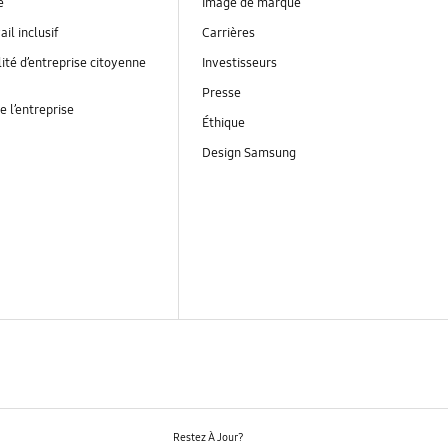
é
Image de marque
ail inclusif
Carrières
ité d’entreprise citoyenne
Investisseurs
Presse
e l’entreprise
Éthique
Design Samsung
Restez À Jour?