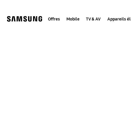
Skip
to
content
Offres
Mobile
TV & AV
Appareils é