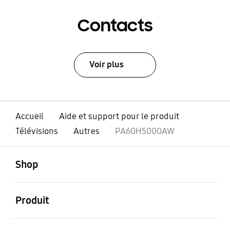
Contacts
Voir plus
Accueil
Aide et support pour le produit
Télévisions
Autres
PA60H5000AW
ouvert
Footer Navigation
Shop
ouvert
Produit
ouvert