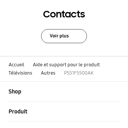
Contacts
Voir plus
Accueil
Aide et support pour le produit
Télévisions
Autres
PS51F5500AK
ouvert
Footer Navigation
Shop
ouvert
Produit
ouvert