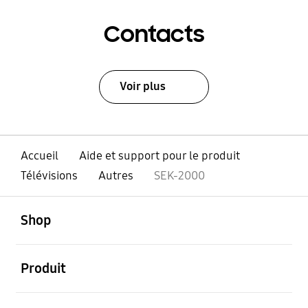
Contacts
Voir plus
Accueil
Aide et support pour le produit
Télévisions
Autres
SEK-2000
ouvert
Footer Navigation
Shop
ouvert
Produit
ouvert