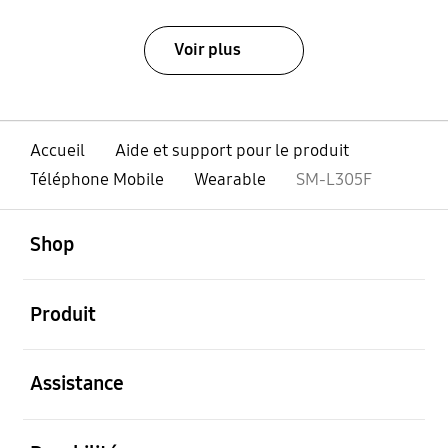
Voir plus
Accueil
Aide et support pour le produit
Téléphone Mobile
Wearable
SM-L305F
ouvert
Footer Navigation
Shop
ouvert
Produit
ouvert
Assistance
ouvert