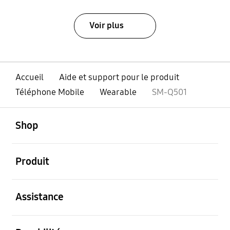
Voir plus
Accueil
Aide et support pour le produit
Téléphone Mobile
Wearable
SM-Q501
ouvert
Footer Navigation
Shop
ouvert
Produit
ouvert
Assistance
ouvert