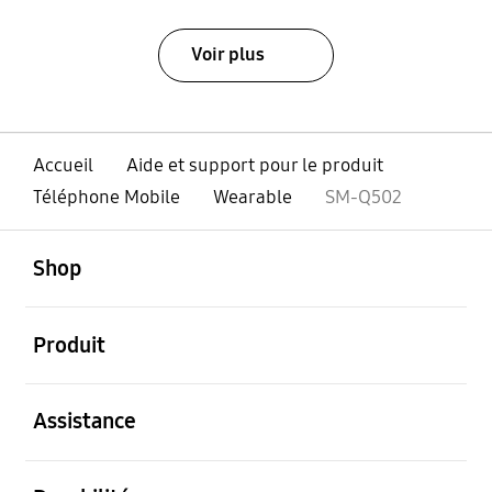
Voir plus
Accueil
Aide et support pour le produit
Téléphone Mobile
Wearable
SM-Q502
ouvert
Footer Navigation
Shop
ouvert
Produit
ouvert
Assistance
ouvert