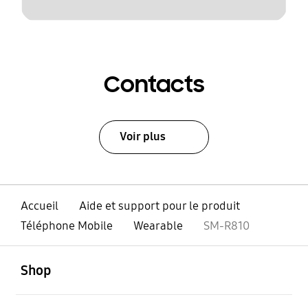
Contacts
Voir plus
Accueil
Aide et support pour le produit
Téléphone Mobile
Wearable
SM-R810
ouvert
Footer Navigation
Shop
ouvert