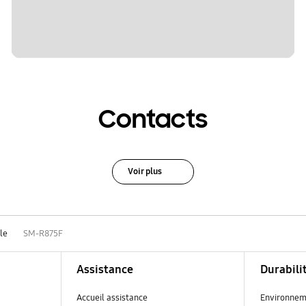
Contacts
Voir plus
le
SM-R875F
Assistance
Durabili
Accueil assistance
Environnem