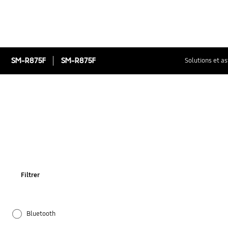
SM-R875F
SM-R875F
Solutions et a
Filtrer
Bluetooth