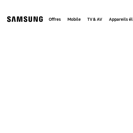
Skip
to
content
Offres
Mobile
TV & AV
Appareils é