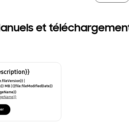
anuels et téléchargemen
escription}}
e.fileVersion}}
ze}} MB
{{file.fileModifiedDate}}
mes}}
uageName}}
uageName}}
ger