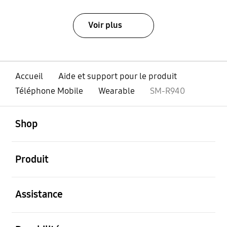
Voir plus
Accueil
Aide et support pour le produit
Téléphone Mobile
Wearable
SM-R940
ouvert
Footer Navigation
Shop
ouvert
Produit
ouvert
Assistance
ouvert