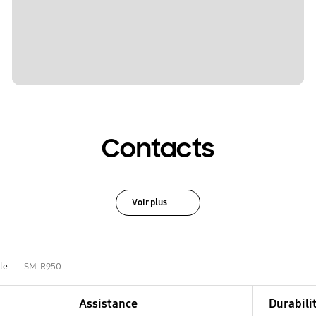
Contacts
Voir plus
le
SM-R950
Assistance
Durabili