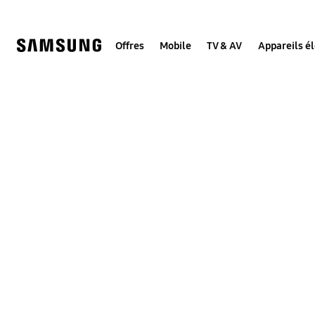
Skip
to
content
Offres
Mobile
TV & AV
Appareils é