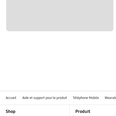
samsung apps
Accueil
Aide et support pour le produit
Téléphone Mobile
Wearab
Footer Navigation
Shop
Produit