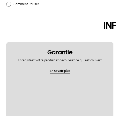
Comment utiliser
Mise à jour logicielle
IN
Réglages
Réseau et WiFi
appeler et communiquer
Garantie
Enregistrez votre produit et découvrez ce qui est couvert
audio
En savoir plus
batterie
camera
hardware
le fonctionement