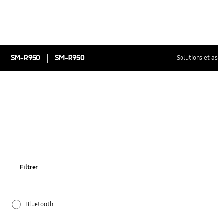
SM-R950
SM-R950
Solutions et a
Filtrer
Bluetooth