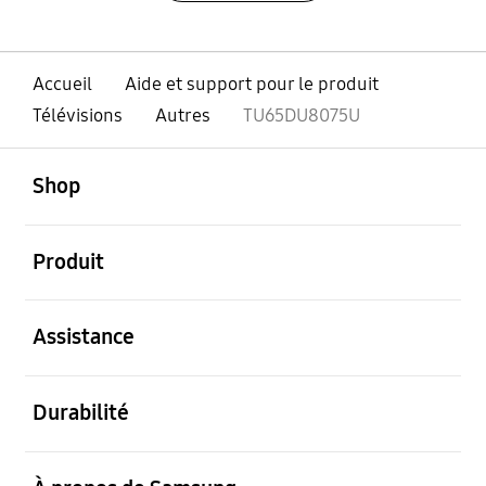
Accueil
Aide et support pour le produit
Télévisions
Autres
TU65DU8075U
ouvert
Footer Navigation
Shop
ouvert
Produit
ouvert
Assistance
ouvert
Durabilité
ouvert