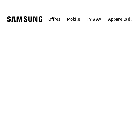
Skip
to
content
Offres
Mobile
TV & AV
Appareils é