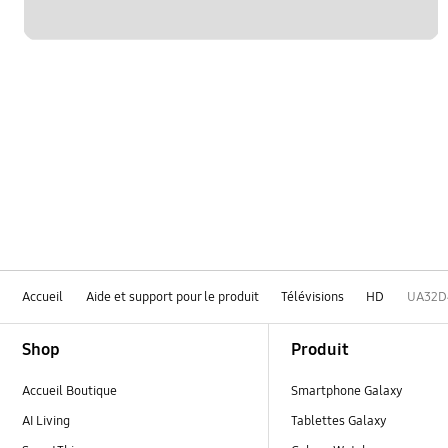
Accueil
Aide et support pour le produit
Télévisions
HD
UA32
Footer Navigation
Shop
Produit
Accueil Boutique
Smartphone Galaxy
AI Living
Tablettes Galaxy