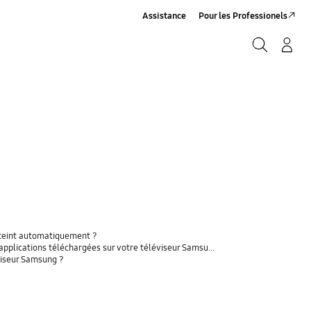
Assistance
Pour les Professionels
Rechercher
Connexion/Sign-Up
Rechercher
'éteint automatiquement ?
pplications téléchargées sur votre téléviseur Samsung.
viseur Samsung ?