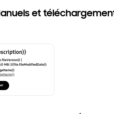
anuels et téléchargemen
escription}}
e.fileVersion}}
ze}} MB
{{file.fileModifiedDate}}
mes}}
uageName}}
uageName}}
ger