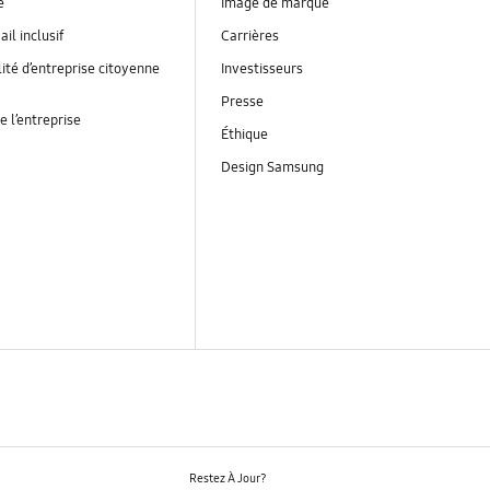
é
Image de marque
ail inclusif
Carrières
ité d’entreprise citoyenne
Investisseurs
Presse
e l’entreprise
Éthique
Design Samsung
Restez À Jour?