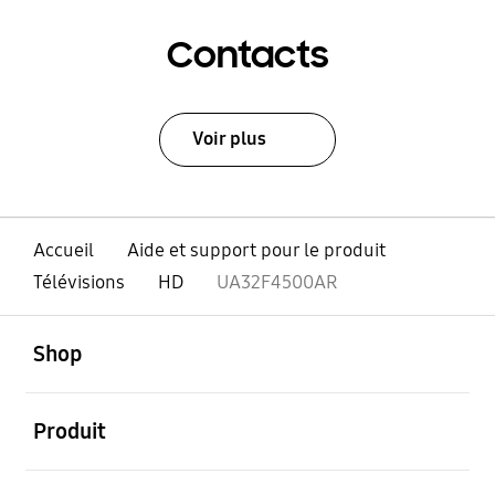
Contacts
Voir plus
Accueil
Aide et support pour le produit
Télévisions
HD
UA32F4500AR
ouvert
Footer Navigation
Shop
ouvert
Produit
ouvert