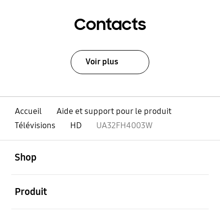
Contacts
Voir plus
Accueil
Aide et support pour le produit
Télévisions
HD
UA32FH4003W
ouvert
Footer Navigation
Shop
ouvert
Produit
ouvert