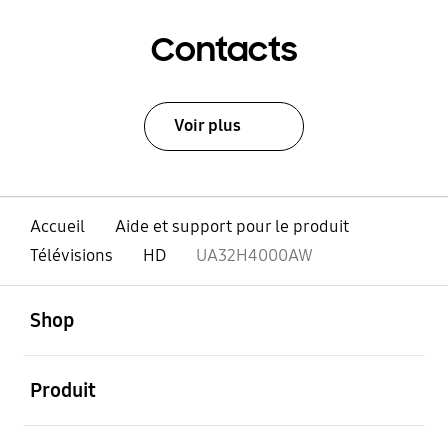
Contacts
Voir plus
Accueil
Aide et support pour le produit
Télévisions
HD
UA32H4000AW
ouvert
Footer Navigation
Shop
ouvert
Produit
ouvert